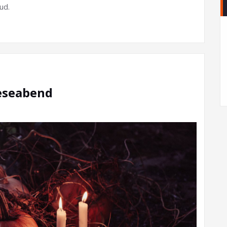
ud.
eseabend