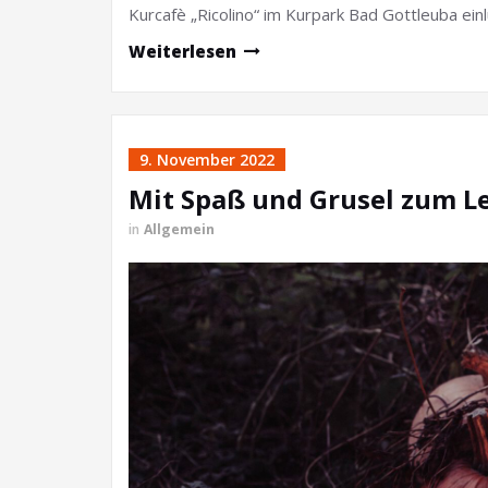
Kurcafè „Ricolino“ im Kurpark Bad Gottleuba einl
Weiterlesen
9. November 2022
Mit Spaß und Grusel zum L
in
Allgemein