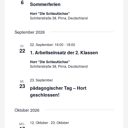
6
Sommerferien
a
n
Hort "Die Schlaufüchse"
s
n
Schillerstraße 38, Pirna, Deutschland
t
s
September 2026
a
t
l
22. September: 16:00
-
18:00
DI.
22
1. Arbeitseinsatz der 2. Klassen
a
t
Hort "Die Schlaufüchse"
u
l
Schillerstraße 38, Pirna, Deutschland
n
t
23. September
MI.
g
23
pädagogischer Tag – Hort
u
A
geschlossen!
n
n
Oktober 2026
s
g
i
12. Oktober
-
23. Oktober
MO.
e