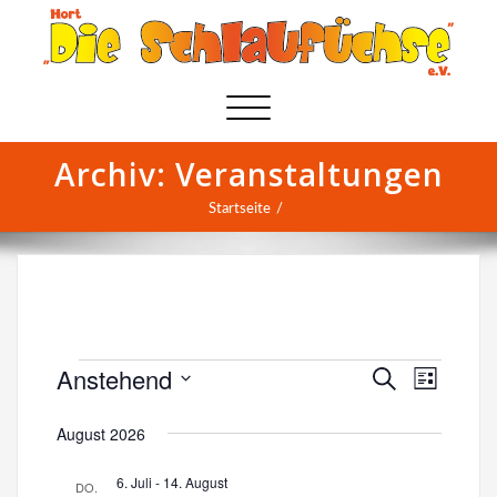
Schalte
Navigation
Archiv:
Veranstaltungen
Startseite
Anstehend
Veranstaltungen
V
V
Suche
Liste
Datum
e
e
wählen.
August 2026
r
r
6. Juli
-
14. August
a
DO.