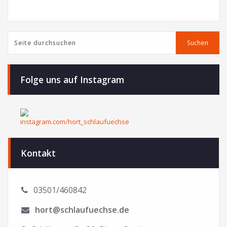
n
o
s
n
Suchen
i
Suchen
c
Folge uns auf Instagram
h
t
e
n
Kontakt
,
03501/460842
N
hort@schlaufuechse.de
a