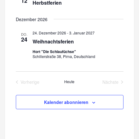
12
c
Herbstferien
n
h
Dezember 2026
t
S
e
24. Dezember 2026
-
3. Januar 2027
DO.
u
24
Weihnachtsferien
n
c
Hort "Die Schlaufüchse"
-
Schillerstraße 38, Pirna, Deutschland
h
N
a
e
Vorherige
Heute
Nächste
v
Veranstaltungen
Veranstaltung
u
i
n
Kalender abonnieren
g
a
d
t
A
i