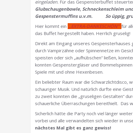
eingeladen.
Für das Gespensterbuffet steuerten 
Glubschaugenbowle, Schneckenschleim und 
Gespenstermuffins u.v.m. So üppig, grus
Hier kommt ein
„EXTRA-DANKESCHÖN“
für a
das Buffet hergestellt haben. Herrlich gruselig!
Direkt am Eingang unseres Gespensterhauses ga
durch Vampirzähne oder Spinnennetze im Gesic
speisten oder sich „aufhübschen“ ließen, konnt
konnten Gespenstergläser und Bommelspinnen h
Spiele mit und ohne Hexenbesen.
Ein beliebter Raum war die Schwarzlichtdisco, 
schauriger Musik. Und natürlich durfte eine Geis
zu zweit konnten die „gruseligen Gestalten“ du
schauerliche Überraschungen bereithielt. Das w
Sicherlich hätte die Party noch viel länger we
vorbei und alle verwandelten sich wieder in uns
nächstes
Mal gibt es ganz gewiss!