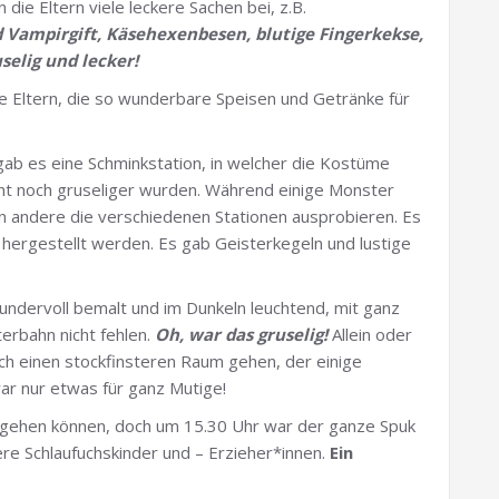
die Eltern viele leckere Sachen bei, z.B.
Vampirgift, Käsehexenbesen, blutige Fingerkekse,
elig und lecker!
lle Eltern, die so wunderbare Speisen und Getränke für
b es eine Schminkstation, in welcher die Kostüme
ht noch gruseliger wurden. Während einige Monster
en andere die verschiedenen Stationen ausprobieren. Es
ergestellt werden. Es gab Geisterkegeln und lustige
wundervoll bemalt und im Dunkeln leuchtend, mit ganz
terbahn nicht fehlen.
Oh, war das
gruselig!
Allein oder
rch einen stockfinsteren Raum gehen, der einige
ar nur etwas für ganz Mutige!
itergehen können, doch um 15.30 Uhr war der ganze Spuk
ere Schlaufuchskinder und – Erzieher*innen.
Ein